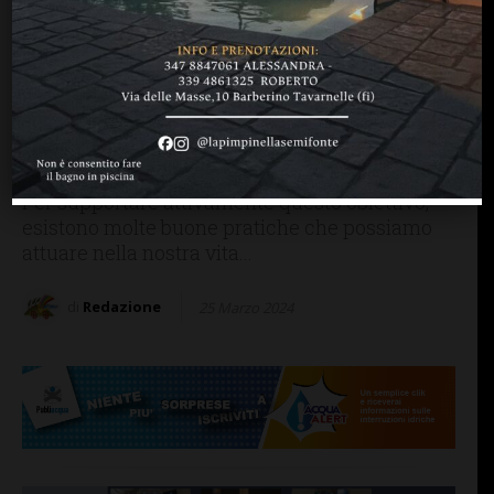
SALUTE & BENESSERE
Sostegno al benessere
urinario: integratori e
nutrienti per una salute
ottimale
Per supportare attivamente questo obiettivo,
esistono molte buone pratiche che possiamo
attuare nella nostra vita...
di
Redazione
25 Marzo 2024