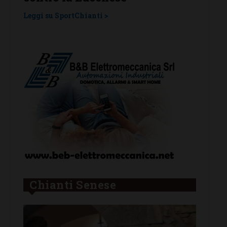
una laziale e una umbra
tragu
Leggi su SportChianti >
Leggi su
Chianti Senese