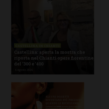
CASTELLINA IN CHIANTI
LET
Castellina: aperta la mostra che
Cas
riporta nel Chianti opere fiorentine
rev
del ‘300 e ‘400
d’I
6 Agosto 2026
5 Ago