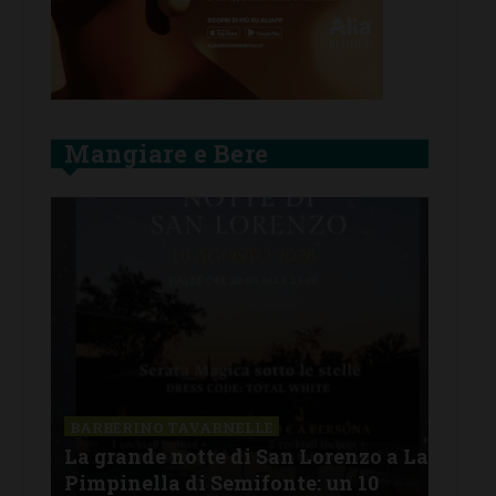
Mangiare e Bere
SAN
a La
Il 
BARBERINO TAVARNELLE
L’Argentina in Chianti… a
men