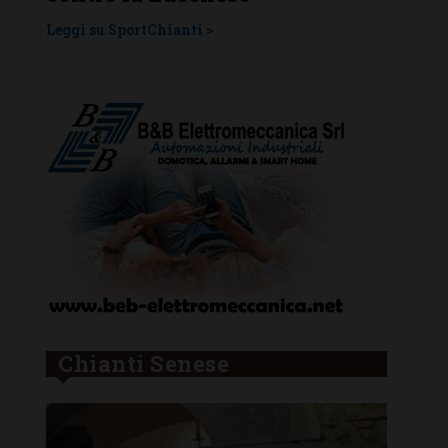
una laziale e una umbra
tragu
Leggi su SportChianti >
Leggi su
Chianti Senese