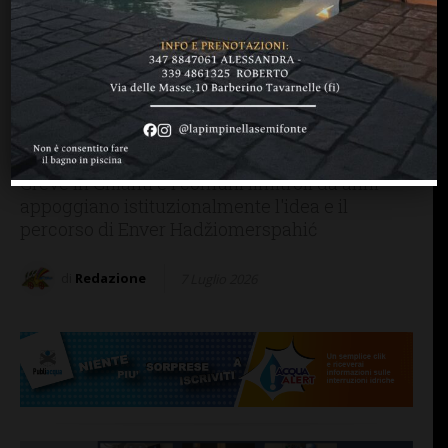
GREVE IN CHIANTI
Il sogno d’arte Ars Aevi,
museo internazionale per
la pace, diventa realtà (e in
Chianti si gioisce)
Greve in Chianti e i comuni limitrofi da anni
appoggiano istituzionalmente l'idea e il
percorso di Enver Hadžiomerspahić
di
Redazione
7 Luglio 2026