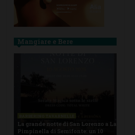
Mangiare e Bere
SAN
a La
Il 
BARBERINO TAVARNELLE
L’Argentina in Chianti… a
men