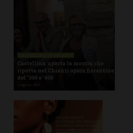
CASTELLINA IN CHIANTI
LET
Castellina: aperta la mostra che
Cas
riporta nel Chianti opere fiorentine
rev
del ‘300 e ‘400
d’I
6 Agosto 2026
5 Ago