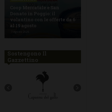
La grande 
Coop Mercatale e San
Lorenzo a 
Donato in Poggio: il
Semifonte:
volantino con le offerte da 6
tutto da go
al 19 agosto
stelle
7 Agosto 2026
6 Agosto 2026
Sostengono Il
Gazzettino