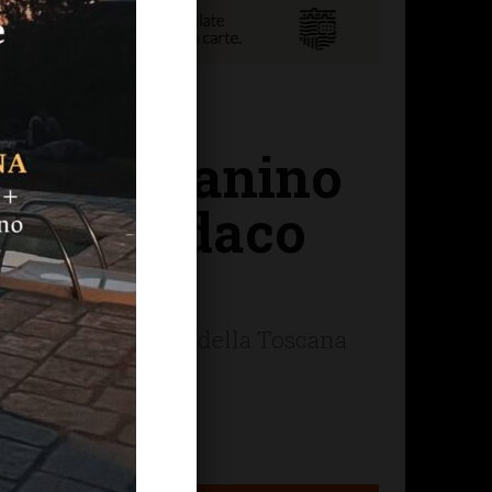
 Bruno Canino
 dal sindaco
tore dell'Orchestra della Toscana
nano