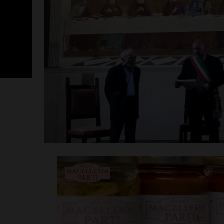
SportLab21 no
vacanza: pales
tutto il mese 
Leggi su SportChiant