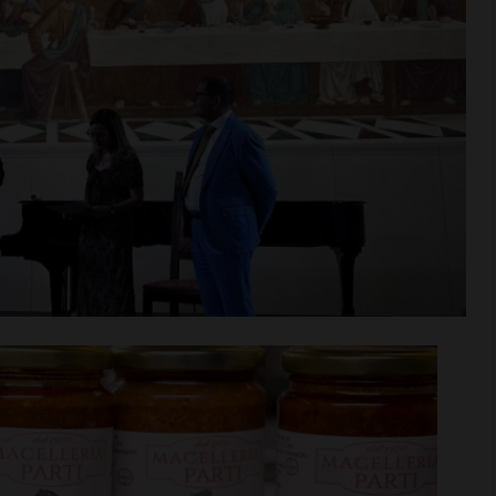
n va in
Aquatica, corsi di nuoto per
tra aperta per
bambini e ragazzi anche a
di agosto
settembre
i >
Leggi su SportChianti >