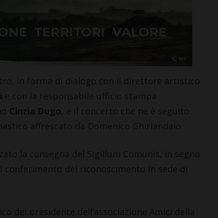
LETTERE & SEGNALAZIONI
o, in forma di dialogo con il direttore artistico
“Celebrazione della
i
e con la responsabile ufficio stampa
Madonna della neve.
ino
Cinzia Dugo
, e il concerto che ne è seguito
Nacque così la Basilica di
nastico affrescato da Domenico Ghirlandaio.
Santa Maria Maggiore”
7 Agosto 2026
zato la consegna del Sigillum Comunis, in segno
l conferimento del riconoscimento in sede di
anco del presidente dell’associazione Amici della