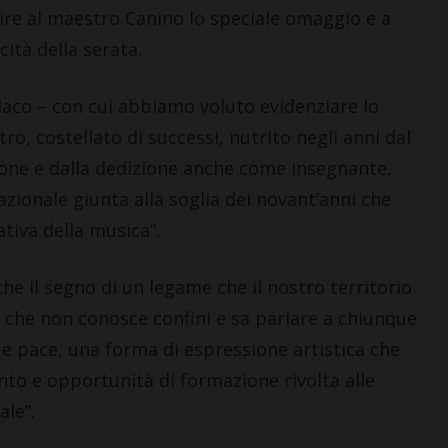
ire al maestro Canino lo speciale omaggio e a
cità della serata.
daco – con cui abbiamo voluto evidenziare lo
ro, costellato di successi, nutrito negli anni dal
ione e dalla dedizione anche come insegnante,
azionale giunta alla soglia dei novant’anni che
tiva della musica”.
che il segno di un legame che il nostro territorio
o che non conosce confini e sa parlare a chiunque
e pace, una forma di espressione artistica che
to e opportunità di formazione rivolta alle
le”.