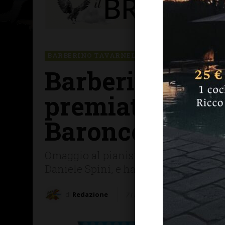
BARBERINO TAVARNELLE
PERSONE & STORIE
Barberino Tava
premiato con i
Baroncelli
Omaggio al pianista 90enne che ha in
Daniele Spini, e ha eseguito un conc
di
Redazione
7 Luglio 2026