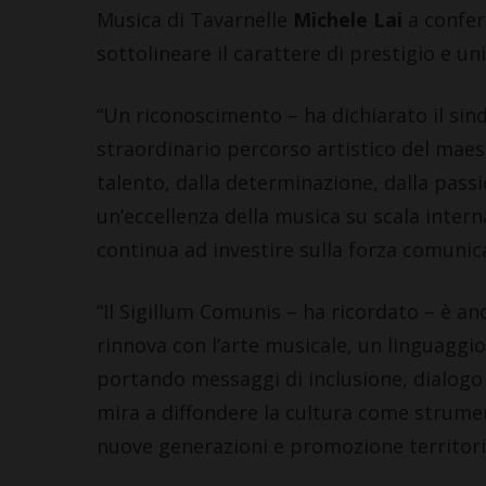
Musica di Tavarnelle
Michele Lai
a confer
sottolineare il carattere di prestigio e uni
“Un riconoscimento – ha dichiarato il sin
straordinario percorso artistico del maest
talento, dalla determinazione, dalla pass
un’eccellenza della musica su scala intern
continua ad investire sulla forza comunica
“Il Sigillum Comunis – ha ricordato – è an
rinnova con l’arte musicale, un linguaggi
portando messaggi di inclusione, dialogo 
mira a diffondere la cultura come strumen
nuove generazioni e promozione territoria