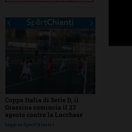
Coppa Italia di Serie D, il
Serie D, ecco
Grassina comincia il 23
Grassina e 
agosto contro la Lucchese
Tavarnelle c
una laziale
Leggi su SportChianti >
Leggi su SportChi