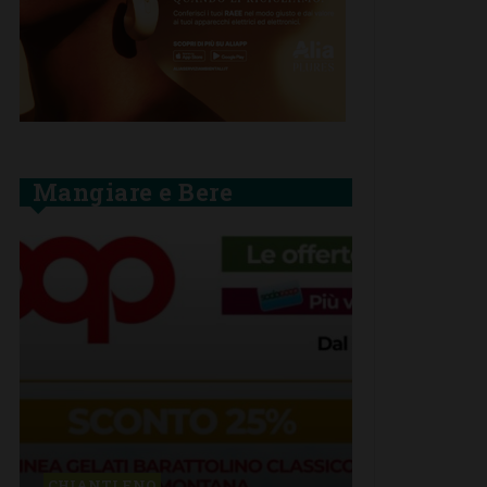
Mangiare e Bere
BARBERINO 
CHIANTI F.NO