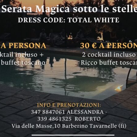
rnelle: il maestro
l Sigillum Comunis
contrato il pubblico, dialogando con il diret
erto nella sala del Cenacolo di Badia a Passig