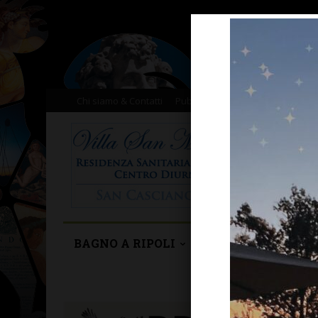
Chi siamo & Contatti
Pubblicità
Donazioni
Il nost
BAGNO A RIPOLI
BARBERINO TAVA