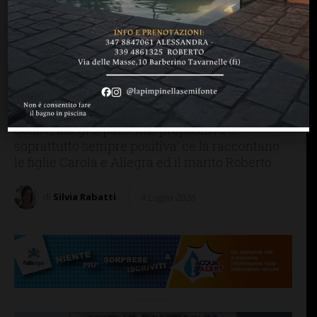
PERSONE & STORIE
SAN CASCIANO
Grassina, la maestra
Monica Marani va in
pensione: una vita
dedicata all’insegnamento
Solare, allegra, paziente, propositiva e
soprattutto sempre positiva: ce la raccontano
le figlie Carola e Allegra ed il marito Roberto
di
Silvia Rabatti
4 Luglio 2026