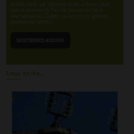
potete farlo qui. Ognuno di noi, e di voi, può
fare la differenza. Perché pensiamo che Il
Gazzettino del Chianti sia un piccolo-grande
patrimonio di tutti.
Leggi anche...