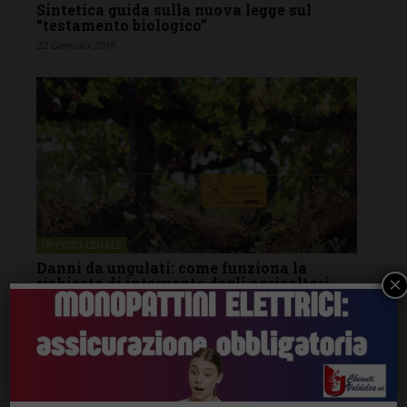
Sintetica guida sulla nuova legge sul
“testamento biologico”
22 Gennaio 2018
UFFICIO LEGALE
Danni da ungulati: come funziona la
×
richiesta di intervento degli agricoltori
20 Novembre 2017