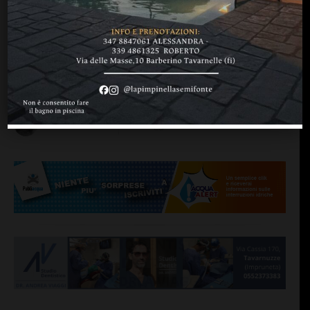
UFFICIO LEGALE
Il 25 maggio una
“rivoluzione” per la
privacy: cosa sta per
accadere
di
Silvia Mensi
16 Maggio 2018