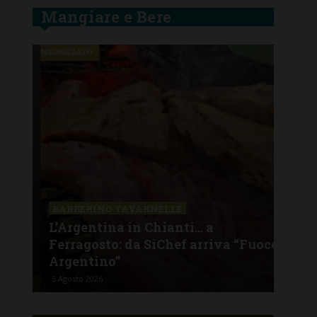
Mangiare e Bere
SAN
a La
Il 
BARBERINO TAVARNELLE
L’Argentina in Chianti… a
men
Ferragosto: da SiChef arriva “Fuoco
con
Argentino”
del
5 Agosto 2026
30 Lu