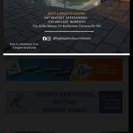
LE NUVOLE BUZZILLANO
“Noi, clown-dottori, e
l’emergenza sanitaria in
Sri Lanka”
di
Redazione
5 Giugno 2017