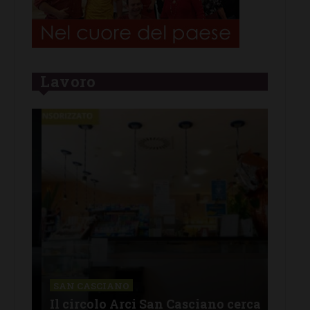
Lavoro
CHI
Lav
SAN CASCIANO
rire
Il circolo Arci San Casciano cerca
off