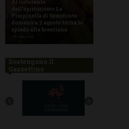
Al ristorante
dell’agriturismo La
Giovedì 30 
Pimpinella di Semifonte
Apericena 
domenica 2 agosto torna lo
all’agritur
spiedo alla bresciana
Pimpinell
28 Luglio 2026
26 Luglio 2026
Sostengono Il
Gazzettino