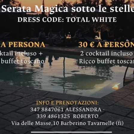
Covid: automobilist
ulla FiPiLi e speron
izia municipale di Firenze nel week end pasqu
ione...