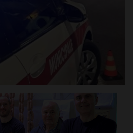
 gironi 2026/27.
Il Grassina vola in Serie D. E
n Donato
arrivano subito i
 tre emiliane,
complimenti dell’Antella: “
 una umbra
prestigioso traguardo”
i >
Leggi su SportChianti >