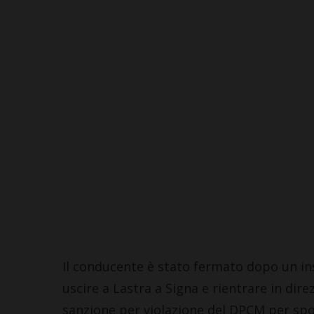
Il Cavaliere p
BARBERINO TAVARNELLE
nuovo menu: 
L’Argentina in Chianti… a
stagionalità 
Ferragosto: da SiChef arriva
contaminazio
“Fuoco Argentino”
nel cuore del
5 Agosto 2026
30 Luglio 2026
Il conducente è stato fermato dopo un ins
uscire a Lastra a Signa e rientrare in dire
sanzione per violazione del DPCM per sp