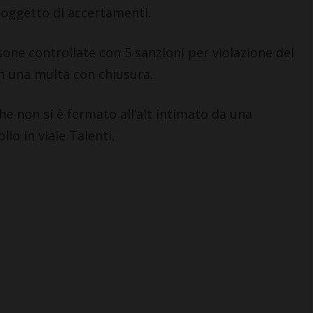
o oggetto di accertamenti.
rsone controllate con 5 sanzioni per violazione del
on una multa con chiusura.
he non si è fermato all’alt intimato da una
lo in viale Talenti.
SAN CASCIANO