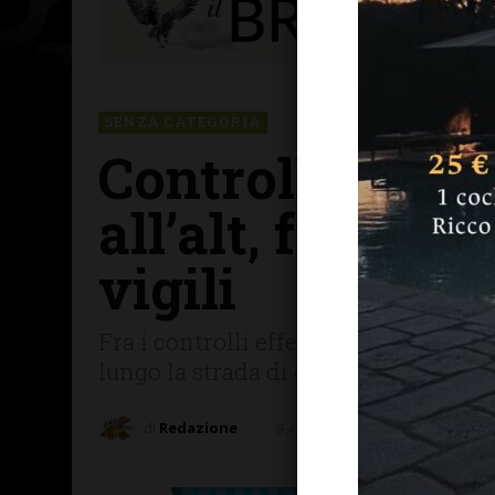
SENZA CATEGORIA
Controlli anti 
all’alt, fugge s
vigili
Fra i controlli effettuati dalla pol
lungo la strada di grande comunicaz
di
Redazione
6 Aprile 2021