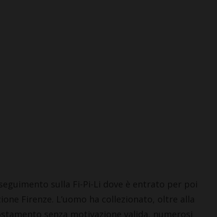
resenta il
tradizione,
Alla Coop di Mercatale
e
giovedì 30 luglio la
ni creative
porchetta di produzione
 Chianti
propria
29 Luglio 2026
eguimento sulla Fi-Pi-Li dove è entrato per poi
zione Firenze. L’uomo ha collezionato, oltre alla
ostamento senza motivazione valida, numerosi