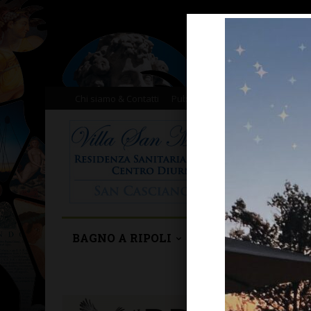
Chi siamo & Contatti
Pubblicità
Donazioni
Il nost
BAGNO A RIPOLI
BARBERINO TAVA