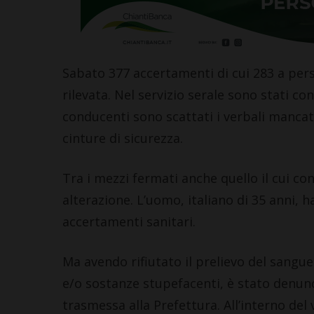
Sabato 377 accertamenti di cui 283 a pers
rilevata. Nel servizio serale sono stati con
CASTELLINA IN CHIANTI
CHIANTI
conducenti sono scattati i verbali mancata
Castellina in Chianti: per le
Lavoro (Open
cinture di sicurezza.
famiglie più bisognose già
tirocini), 31 o
attivo il Bando contributi
Chianti: ecco 
Tra i mezzi fermati anche quello il cui co
affitti
completa
alterazione. L’uomo, italiano di 35 anni,
4 Agosto 2026
2 Agosto 2026
accertamenti sanitari.
Ma avendo rifiutato il prelievo del sangue
e/o sostanze stupefacenti, è stato denunc
trasmessa alla Prefettura. All’interno del 