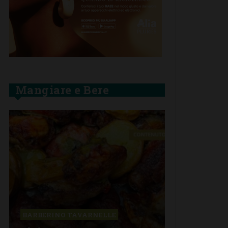
Mangiare e Bere
BARBERINO TAVARNELLE
BARBERINO 