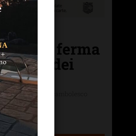
a non si ferma
a l’auto dei
ale, anche questo rocambolesco