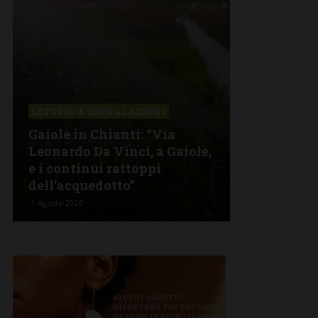
LETTERE & SEGNALAZIONI
FIRENZE SIE
Gaiole in Chianti: “Via
L’Asl Tosca
Leonardo Da Vinci, a Gaiole,
attenzione 
e i continui rattoppi
dell’ospeda
dell’acquedotto”
Campostag
1 Agosto 2026
1 Agosto 2026