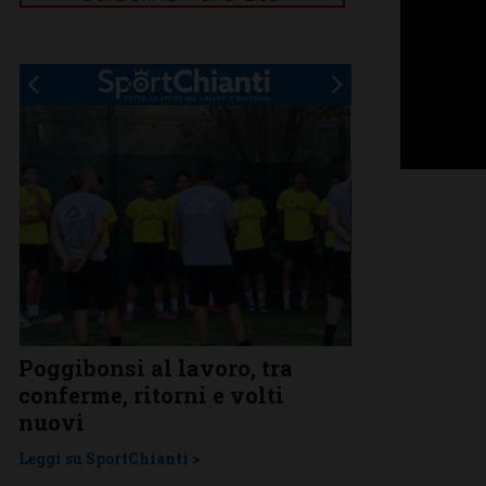
Poggibonsi al lavoro, tra
Adesso è pro
conferme, ritorni e volti
Grassina gio
Un
nuovi
nella pross
Leggi su SportChianti >
Leggi su SportChi