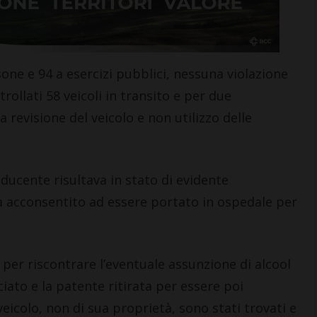
one e 94 a esercizi pubblici, nessuna violazione
trollati 58 veicoli in transito e per due
CASTELNUOVO B.GA
 revisione del veicolo e non utilizzo delle
 Day e
FdI Castelnuovo: “Si liberi la
fferte nel
sala del consiglio comunale
la lista
da politica e immagini di
nducente risultava in stato di evidente
parte”
 ha acconsentito ad essere portato in ospedale per
2 Agosto 2026
 per riscontrare l’eventuale assunzione di alcool
iato e la patente ritirata per essere poi
veicolo, non di sua proprietà, sono stati trovati e