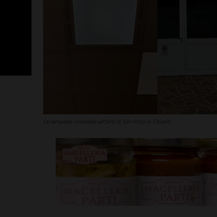
Le lampade installate all'Sms di San Polo in Chianti
La Virtus Lilli
ripescaggio i
gioia immensa
affrontare la
avventura”
Leggi su SportChiant