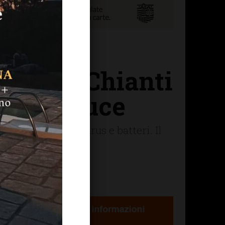
Polo in Chianti
d by T-Luce
anificata contro virus e batteri. Il
ci"