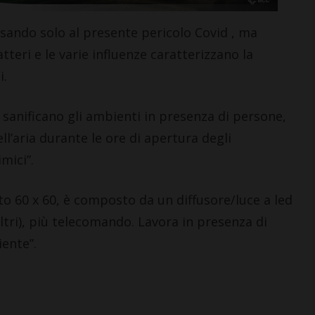
sando solo al presente pericolo Covid , ma
teri e le varie influenze caratterizzano la
i.
CASTELLINA IN CHIANTI
C
Giuseppe Stiaccini, sindaco
C
 sanificano gli ambienti in presenza di persone,
di Castellina, commenta il
c
l’aria durante le ore di apertura degli
“Codice Etico in
o
mici”.
Agricoltura”
‘
6 Agosto 2026
6 
ato 60 x 60, è composto da un diffusore/luce a led
iltri), più telecomando. Lavora in presenza di
iente”.