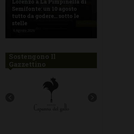
Lorenzo a La Pimpinella di
Semifonte: un 10 agosto
L’Argentin
tutto da godere… sotto le
Ferragosto:
stelle
“Fuoco Arg
6 Agosto 2026
5 Agosto 2026
Sostengono Il
Gazzettino