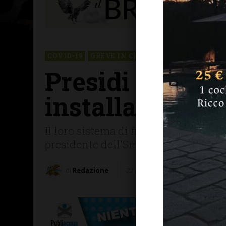
COVID-19
GREVE IN CHIANTI
Presidi anti Co
installati quat
Il loro sistema di filtraggio brevettat
presidente dell'Sms: "Assicurano una
di
Redazione
22 Gennaio 2021