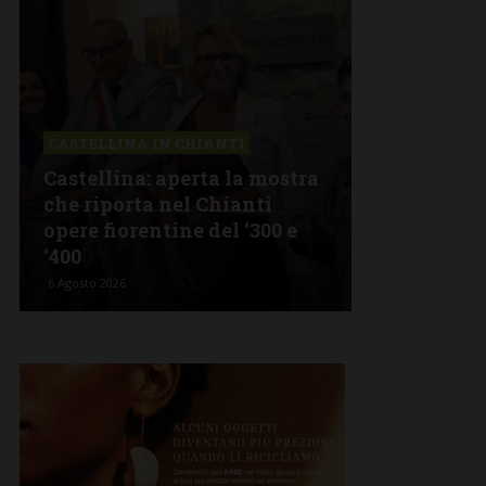
ASTELLINA IN CHIANTI
LETTERE & SEGNALA
astellina: aperta la mostra
Castelnuovo Bera
he riporta nel Chianti
revisionismo stor
pere fiorentine del ‘300 e
Fratelli d’Italia è
400
propaganda”
Agosto 2026
5 Agosto 2026