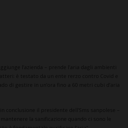
aggiunge l’azienda – prende l’aria dagli ambienti
batteri: è testato da un ente rerzo contro Covid e
ado di gestire in un’ora fino a 60 metri cubi d’aria
e in conclusione il presidente dell’Sms sanpolese –
mantenere la sanificazione quando ci sono le
esto è fondamentale purificare l’aria”.