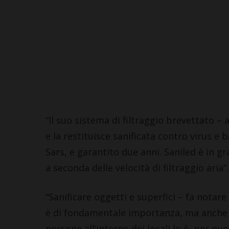
“Il suo sistema di filtraggio brevettato – 
e la restituisce sanificata contro virus e 
Sars, e garantito due anni. Saniled è in gr
a seconda delle velocità di filtraggio aria”.
“Sanificare oggetti e superfici – fa notar
è di fondamentale importanza, ma anche 
persone all’interno dei locali lo è, per qu