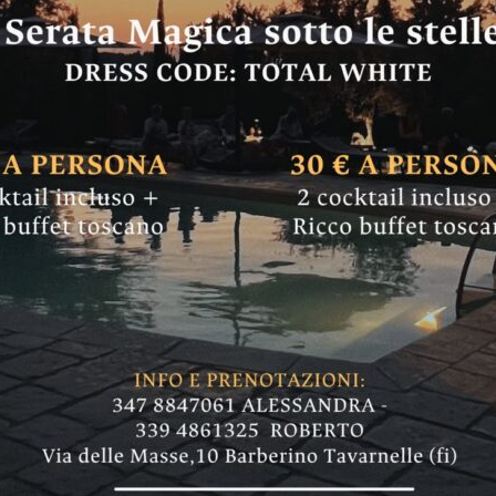
vid: all’Sms di San 
tro pannelli Sanile
o prende l’aria dagli ambienti e la restituisce s
 sanificazione costante; senza prodotti chimi