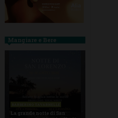
Mangiare e Bere
BARBERINO TAVARNELLE
La grande notte di San
BARBERINO 