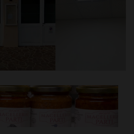
ano e il
Il Grassina vola in Serie D. E
n Seconda: “Una
arrivano subito i
. Pronti ad
complimenti dell’Antella: “
 nuova
prestigioso traguardo”
Leggi su SportChianti >
i >