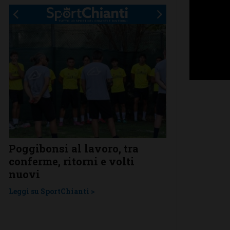
Poggibonsi al lavoro, tra
Adesso è pro
conferme, ritorni e volti
Grassina gio
Un
nuovi
nella pross
Leggi su SportChianti >
Leggi su SportChi